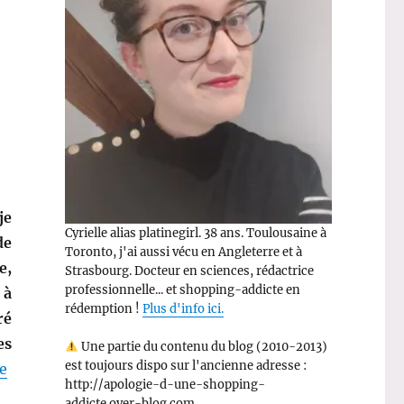
 je
Cyrielle alias platinegirl. 38 ans. Toulousaine à
de
Toronto, j'ai aussi vécu en Angleterre et à
e,
Strasbourg. Docteur en sciences, rédactrice
professionnelle... et shopping-addicte en
 à
rédemption !
Plus d'info ici.
ré
es
Une partie du contenu du blog (2010-2013)
est toujours dispo sur l'ancienne adresse :
de « Shopping numéro 70 bis: Mes achats du Nailloux F
re
http://apologie-d-une-shopping-
addicte.over-blog.com