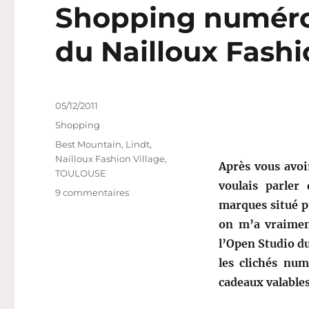
Shopping numéro 
du Nailloux Fashi
Publié
05/12/2011
le
Catégories
Shopping
Étiquettes
Best Mountain
,
Lindt
,
Nailloux Fashion Village
,
Après vous avoi
TOULOUSE
voulais parle
sur
9 commentaires
marques situé pr
Shopping
numéro
on m’a vraimen
70
l’Open Studio du
bis:
les clichés nu
Mes
achats
cadeaux valables
du
Nailloux