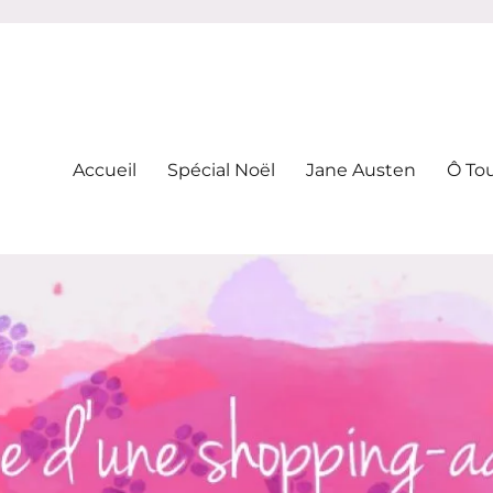
-addicte
Accueil
Spécial Noël
Jane Austen
Ô To