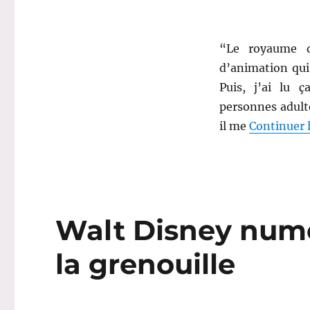
de
Ga’Hoole
“Le royaume d
d’animation qui 
Puis, j’ai lu 
personnes adulte
il me
Continuer l
Walt Disney numér
la grenouille