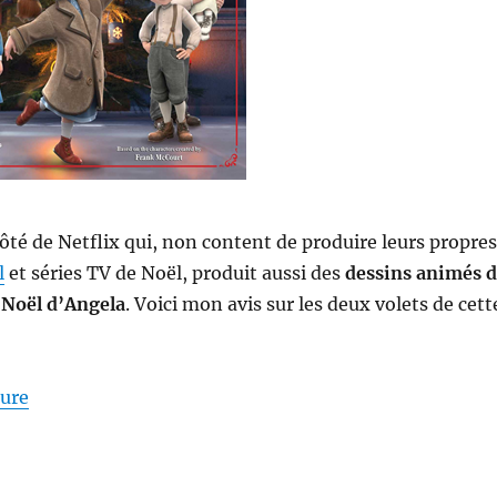
té de Netflix qui, non content de produire leurs propres
l
et séries TV de Noël, produit aussi des
dessins animés 
 Noël d’Angela
. Voici mon avis sur les deux volets de cett
de « Films # 193 et 194 : Le Noël d’Angela (1 et 2) »
ture