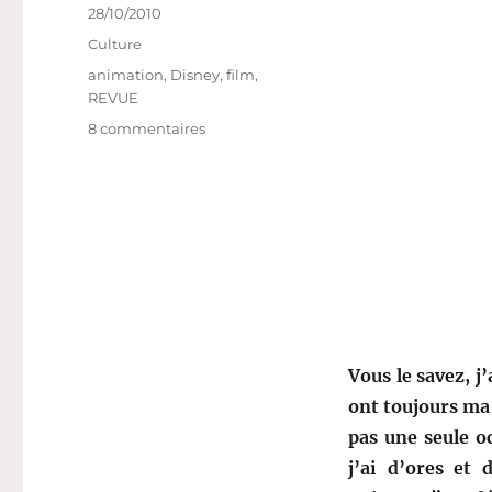
Publié
28/10/2010
le
Catégories
Culture
Étiquettes
animation
,
Disney
,
film
,
REVUE
sur
8 commentaires
Walt
Disney
numéro
1:
La
Princesse
et
la
grenouille
Vous le savez, j
ont toujours ma
pas une seule oc
j’ai d’ores et