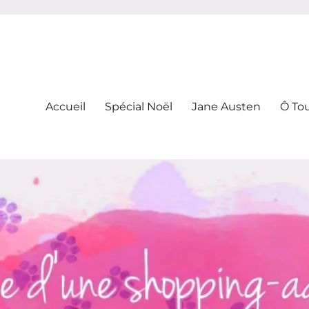
-addicte
Accueil
Spécial Noël
Jane Austen
Ô To