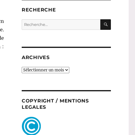
RECHERCHE
lm
RECHERC
Recherche
pour :
e.
de
 :
a’Hoole »
ARCHIVES
ARCHIVES
COPYRIGHT / MENTIONS
LEGALES