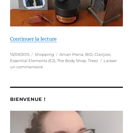
de « Shopping # 244 bis : Des n
Continuer la lecture
Publié
Catégories
Étiquettes
15/09/2015
Shopping
Aman Prana
,
BIO
,
Clairjoie
,
le
Essential Elements (E2)
,
The Body Shop
,
Treez
Laisser
sur
un commentaire
Shopping
#
244
bis
:
BIENVENUE !
Des
nouveautés
dans
les
rayons