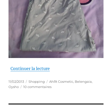
de « Shopping # 131, seconde pa
Continuer la lecture
Publié
Catégories
Étiquettes
11/02/2013
Shopping
AhRt Cosmetic
,
Belengaia
,
le
sur
Oysho
10 commentaires
Shopping
#
131,
seconde