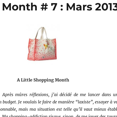
 Month # 7 : Mars 201
A Little Shopping Month
:
Après mûres réflexions, j’ai décidé de me lancer dans u
 budget. Je voulais le faire de manière “laxiste”, essayer à v
sonnable, mais ma situation est telle qu’il vaut mieux établ
es. Ma shopping-addiction risque, sinon, de me jouer des tour