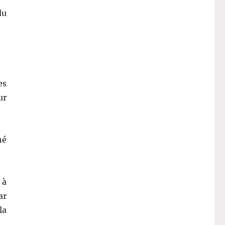
du
es
ur
hé
 à
ar
la