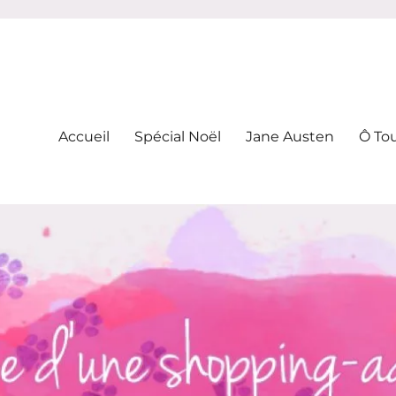
-addicte
Accueil
Spécial Noël
Jane Austen
Ô To