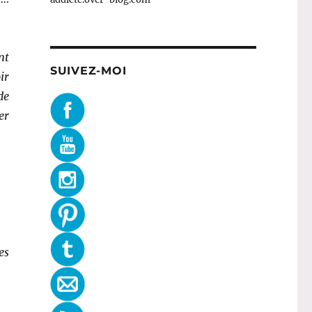
nt
SUIVEZ-MOI
ir
de
er
es