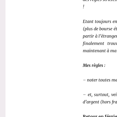
!
Etant toujours en
(plus de bourse ét
partir à l’étrang
finalement trou
maintenant à ma p
Mes règles :
– noter toutes me
– et, surtout, v
d’argent (hors fra
Retour en févri