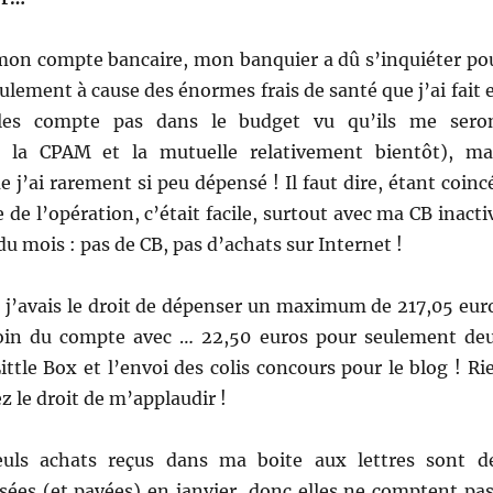
e mon compte bancaire, mon banquier a dû s’inquiéter po
ulement à cause des énormes frais de santé que j’ai fait 
 les compte pas dans le budget vu qu’ils me sero
 la CPAM et la mutuelle relativement bientôt), ma
e j’ai rarement si peu dépensé ! Il faut dire, étant coinc
 de l’opération, c’était facile, surtout avec ma CB inacti
du mois : pas de CB, pas d’achats sur Internet !
, j’avais le droit de dépenser un maximum de 217,05 eur
loin du compte avec … 22,50 euros pour seulement de
ttle Box et l’envoi des colis concours pour le blog ! Ri
z le droit de m’applaudir !
seuls achats reçus dans ma boite aux lettres sont d
es (et payées) en janvier, donc elles ne comptent pas