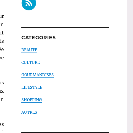
ur
en
nt
CATEGORIES
is
ée
BEAUTE
ve
CULTURE
GOURMANDISES
os
LIFESTYLE
ux
en
SHOPPING
AUTRES
es
 !