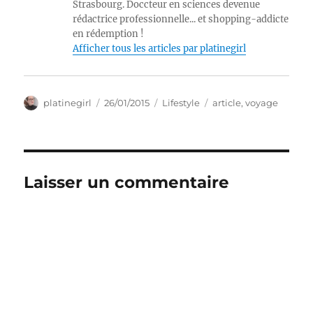
Strasbourg. Doccteur en sciences devenue
rédactrice professionnelle... et shopping-addicte
en rédemption !
Afficher tous les articles par platinegirl
Auteur
Publié
Catégories
Étiquettes
platinegirl
26/01/2015
Lifestyle
article
,
voyage
le
Laisser un commentaire