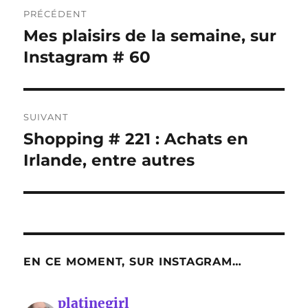
Navigation
PRÉCÉDENT
de
Mes plaisirs de la semaine, sur
Publication
précédente :
Instagram # 60
l’article
SUIVANT
Shopping # 221 : Achats en
Publication
suivante :
Irlande, entre autres
EN CE MOMENT, SUR INSTAGRAM…
platinegirl