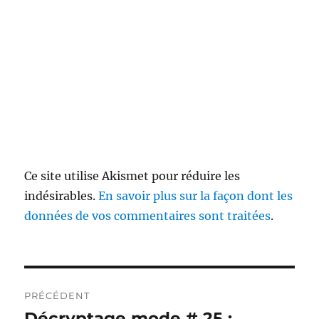
Ce site utilise Akismet pour réduire les
indésirables.
En savoir plus sur la façon dont les
données de vos commentaires sont traitées
.
Navigation
PRÉCÉDENT
de
Décryptage mode # 25 :
Publication