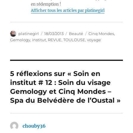
en rédemption !
Afficher tous les articles par platinegirl
Auteur
Publié
Catégories
Étiquettes
platinegirl
18/03/2013
Beauté
Cinq Mondes
,
le
Gemology
,
institut
,
REVUE
,
TOULOUSE
,
voyage
5 réflexions sur « Soin en
institut # 12 : Soin du visage
Gemology et Cinq Mondes –
Spa du Belvédère de l’Oustal »
chouby36
dit :