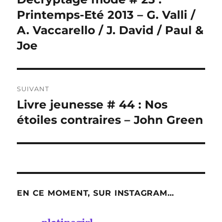
précédente :
Printemps-Eté 2013 – G. Valli /
l’article
A. Vaccarello / J. David / Paul &
Joe
SUIVANT
Livre jeunesse # 44 : Nos
Publication
suivante :
étoiles contraires – John Green
EN CE MOMENT, SUR INSTAGRAM…