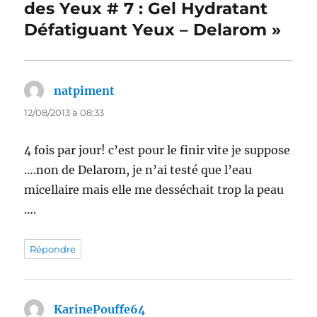
des Yeux # 7 : Gel Hydratant
Défatiguant Yeux – Delarom »
natpiment
dit :
12/08/2013 à 08:33
4 fois par jour! c’est pour le finir vite je suppose
….non de Delarom, je n’ai testé que l’eau
micellaire mais elle me desséchait trop la peau
….
Répondre
KarinePouffe64
dit :