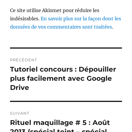
Ce site utilise Akismet pour réduire les
indésirables.
En savoir plus sur la façon dont les
données de vos commentaires sont traitées
.
Navigation
PRÉCÉDENT
de
Tutoriel concours : Dépouiller
Publication
précédente :
plus facilement avec Google
l’article
Drive
SUIVANT
Rituel maquillage # 5 : Août
Publication
suivante :
2013 (spécial teint – spécial