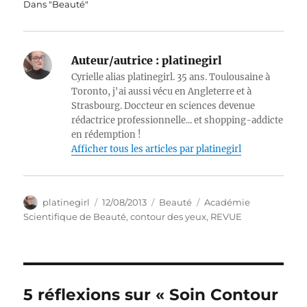
Dans "Beauté"
Auteur/autrice :
platinegirl
Cyrielle alias platinegirl. 35 ans. Toulousaine à
Toronto, j'ai aussi vécu en Angleterre et à
Strasbourg. Doccteur en sciences devenue
rédactrice professionnelle... et shopping-addicte
en rédemption !
Afficher tous les articles par platinegirl
Auteur
Publié
Catégories
Étiquettes
platinegirl
12/08/2013
Beauté
Académie
le
Scientifique de Beauté
,
contour des yeux
,
REVUE
5 réflexions sur « Soin Contour