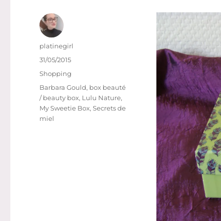
Auteur
platinegirl
Publié
31/05/2015
le
Catégories
Shopping
Étiquettes
Barbara Gould
,
box beauté
/ beauty box
,
Lulu Nature
,
My Sweetie Box
,
Secrets de
miel