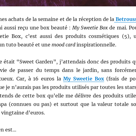
mes achats de la semaine et de la réception de la
Betrous
’ai aussi reçu une box beauté :
My Sweetie Box
de mai. Po
tie Box, c’est aussi des produits cosmétiques (5), 
, un tuto beauté et une
mood card
inspirationnelle.
e était “Sweet Garden”, j’attendais donc des produits q
ie de passer du temps dans le jardin, sans forcéme
uxueux. Car, à 16 euros la
My Sweetie Box
(frais de po
que je n’aurais pas les produits utilisés par toutes les stars
ends de cette box qu’elle me délivre des produits utile
a (connues ou pas) et surtout que la valeur totale so
 vingtaine d’euros.
en est…