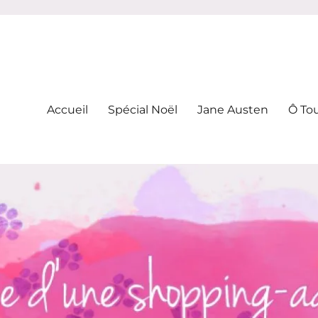
-addicte
Accueil
Spécial Noël
Jane Austen
Ô To