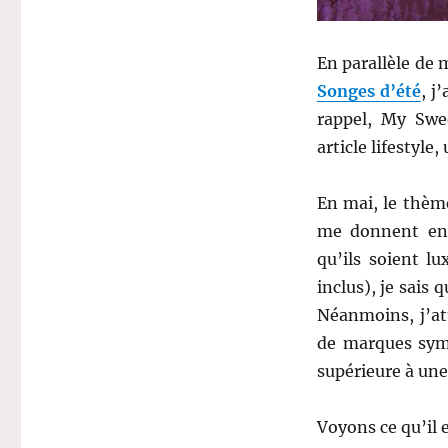
En parallèle de 
Songes d’été
, j
rappel, My Swee
article lifestyle
En mai, le thèm
me donnent env
qu’ils soient l
inclus), je sais 
Néanmoins, j’att
de marques symp
supérieure à une
Voyons ce qu’il 