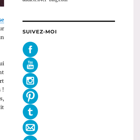
se
ur
SUIVEZ-MOI
un
ui
nt
rt
 !
s,
it