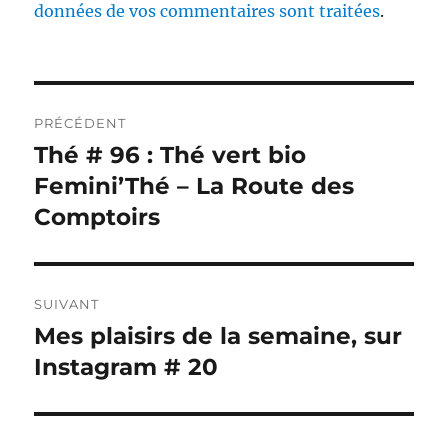
données de vos commentaires sont traitées
.
Navigation
PRÉCÉDENT
de
Thé # 96 : Thé vert bio
Publication
précédente :
Femini’Thé – La Route des
l’article
Comptoirs
SUIVANT
Mes plaisirs de la semaine, sur
Publication
suivante :
Instagram # 20