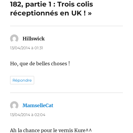
182, partie 1 : Trois colis
réceptionnés en UK ! »
Hillswick
dit :
13/04/2014 à 01:31
Ho, que de belles choses !
Répondre
MamselleCat
dit :
13/04/2014 à 02:04
Ah la chance pour le vernis Kure^^