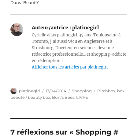
Dans "Beauté"
Auteur/autrice :
platinegirl
Cyrielle alias platinegirl. 35 ans. Toulousaine à
Toronto, j'ai aussi vécu en Angleterre et à
Strasbourg. Doccteur en sciences devenue
rédactrice professionnelle... et shopping-addicte
en rédemption !
Afficher tous les articles par platinegirl
Auteur
Publié
Catégories
Étiquettes
platinegirl
13/04/2014
Shopping
Birchbox
,
box
le
beauté / beauty box
,
Burt's Bees
,
LIVRE
7 réflexions sur « Shopping #