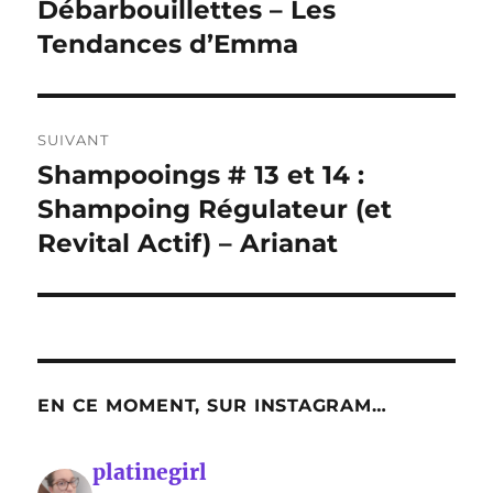
précédente :
Débarbouillettes – Les
l’article
Tendances d’Emma
SUIVANT
Shampooings # 13 et 14 :
Publication
suivante :
Shampoing Régulateur (et
Revital Actif) – Arianat
EN CE MOMENT, SUR INSTAGRAM…
platinegirl