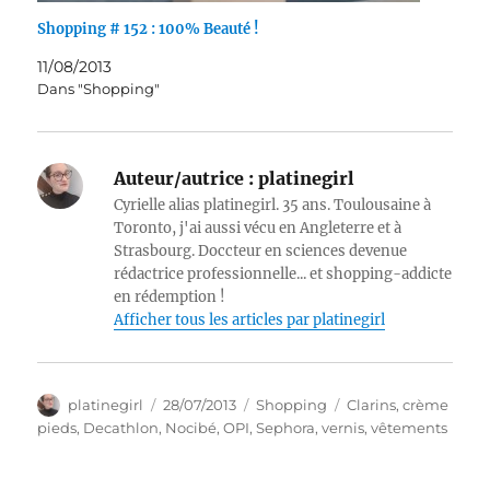
Shopping # 152 : 100% Beauté !
11/08/2013
Dans "Shopping"
Auteur/autrice :
platinegirl
Cyrielle alias platinegirl. 35 ans. Toulousaine à
Toronto, j'ai aussi vécu en Angleterre et à
Strasbourg. Doccteur en sciences devenue
rédactrice professionnelle... et shopping-addicte
en rédemption !
Afficher tous les articles par platinegirl
Auteur
Publié
Catégories
Étiquettes
platinegirl
28/07/2013
Shopping
Clarins
,
crème
le
pieds
,
Decathlon
,
Nocibé
,
OPI
,
Sephora
,
vernis
,
vêtements