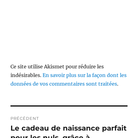
Ce site utilise Akismet pour réduire les
indésirables.
En savoir plus sur la façon dont les
données de vos commentaires sont traitées
.
Navigation
PRÉCÉDENT
de
Le cadeau de naissance parfait
Publication
précédente :
pour les nuls, grâce à