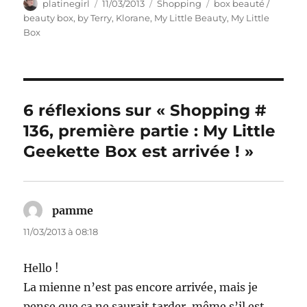
Auteur
Publié
Catégories
Étiquettes
platinegirl
11/03/2013
Shopping
box beauté /
le
beauty box
,
by Terry
,
Klorane
,
My Little Beauty
,
My Little
Box
6 réflexions sur « Shopping #
136, première partie : My Little
Geekette Box est arrivée ! »
pamme
dit :
11/03/2013 à 08:18
Hello !
La mienne n’est pas encore arrivée, mais je
pense que ça ne saurait tarder, même s’il est