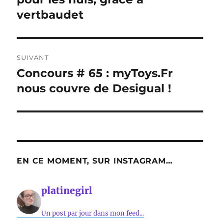
l’article
vertbaudet
SUIVANT
Concours # 65 : myToys.Fr
Publication
suivante :
nous couvre de Desigual !
EN CE MOMENT, SUR INSTAGRAM…
platinegirl
Un post par jour dans mon feed...