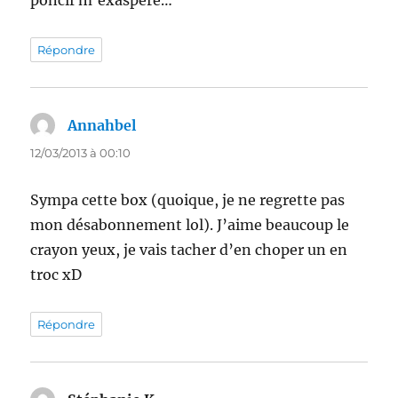
poncif m’exaspère…
Répondre
Annahbel
dit :
12/03/2013 à 00:10
Sympa cette box (quoique, je ne regrette pas
mon désabonnement lol). J’aime beaucoup le
crayon yeux, je vais tacher d’en choper un en
troc xD
Répondre