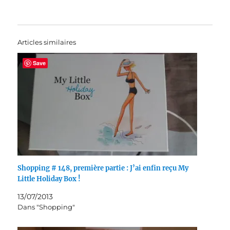
Articles similaires
Save
Shopping # 148, première partie : J’ai enfin reçu My
Little Holiday Box !
13/07/2013
Dans "Shopping"