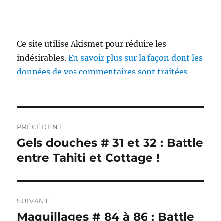
Ce site utilise Akismet pour réduire les
indésirables.
En savoir plus sur la façon dont les
données de vos commentaires sont traitées
.
Navigation
PRÉCÉDENT
de
Gels douches # 31 et 32 : Battle
Publication
précédente :
entre Tahiti et Cottage !
l’article
SUIVANT
Maquillages # 84 à 86 : Battle
Publication