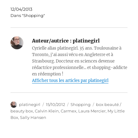
12/04/2013
Dans "Shopping"
Auteur/autrice :
platinegirl
Cyrielle alias platinegirl. 35 ans. Toulousaine à
Toronto, j'ai aussi vécu en Angleterre et à
Strasbourg. Doccteur en sciences devenue
rédactrice professionnelle... et shopping-addicte
en rédemption !
Afficher tous les articles par platinegirl
Auteur
Publié
Catégories
Étiquettes
platinegirl
15/10/2012
Shopping
box beauté /
le
beauty box
,
Calvin Klein
,
Carmex
,
Laura Mercier
,
My Little
Box
,
Sally Hansen