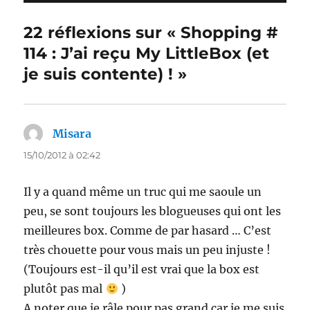
22 réflexions sur « Shopping #
114 : J’ai reçu My LittleBox (et
je suis contente) ! »
Misara
dit :
15/10/2012 à 02:42
Il y a quand même un truc qui me saoule un
peu, se sont toujours les blogueuses qui ont les
meilleures box. Comme de par hasard … C’est
très chouette pour vous mais un peu injuste !
(Toujours est-il qu’il est vrai que la box est
plutôt pas mal
)
A noter que je râle pour pas grand car je me suis