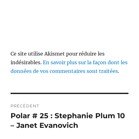
Ce site utilise Akismet pour réduire les
indésirables.
En savoir plus sur la façon dont les
données de vos commentaires sont traitées
.
Navigation
PRÉCÉDENT
de
Polar # 25 : Stephanie Plum 10
Publication
précédente :
– Janet Evanovich
l’article