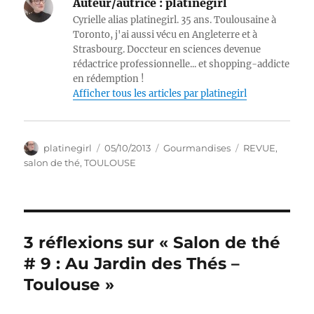
Auteur/autrice :
platinegirl
Cyrielle alias platinegirl. 35 ans. Toulousaine à
Toronto, j'ai aussi vécu en Angleterre et à
Strasbourg. Doccteur en sciences devenue
rédactrice professionnelle... et shopping-addicte
en rédemption !
Afficher tous les articles par platinegirl
Auteur
Publié
Catégories
Étiquettes
platinegirl
05/10/2013
Gourmandises
REVUE
,
le
salon de thé
,
TOULOUSE
3 réflexions sur « Salon de thé
# 9 : Au Jardin des Thés –
Toulouse »