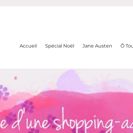
-addicte
Accueil
Spécial Noël
Jane Austen
Ô To