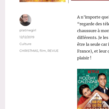
A n’importe que
“regarde des tél
Auteur
platinegirl
chaussure à mon 
Publié
12/12/2019
différents. Je le
le
Catégories
Culture
être la seule car
Étiquettes
CHRISTMAS
,
film
,
REVUE
France), et leur
plaisir !