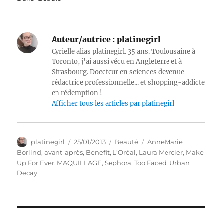
Auteur/autrice :
platinegirl
Cyrielle alias platinegirl. 35 ans. Toulousaine à
Toronto, j'ai aussi vécu en Angleterre et à
Strasbourg. Doccteur en sciences devenue
rédactrice professionnelle... et shopping-addicte
en rédemption !
Afficher tous les articles par platinegirl
Auteur
Publié
Catégories
Étiquettes
platinegirl
25/01/2013
Beauté
AnneMarie
le
Borlind
,
avant-après
,
Benefit
,
L'Oréal
,
Laura Mercier
,
Make
Up For Ever
,
MAQUILLAGE
,
Sephora
,
Too Faced
,
Urban
Decay