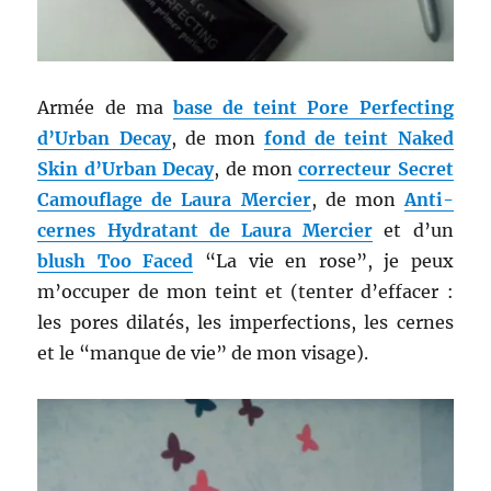
Armée de ma
base de teint Pore Perfecting
d’Urban Decay
, de mon
fond de teint Naked
Skin d’Urban Decay
, de mon
correcteur Secret
Camouflage de Laura Mercier
, de mon
Anti-
cernes Hydratant de Laura Mercier
et d’un
blush Too Faced
“La vie en rose”, je peux
m’occuper de mon teint et (tenter d’effacer :
les pores dilatés, les imperfections, les cernes
et le “manque de vie” de mon visage).