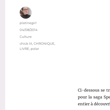
Auteur
platinegirl
Publié
04/08/2014
le
Catégories
Culture
Étiquettes
chick lit
,
CHRONIQUE
,
LIVRE
,
polar
Ci-dessous se t
pour la saga Spe
entier à découvr