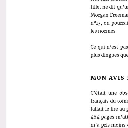
fille, ne dit qu
Morgan Freeman 
nº13, on pourrai
les normes.
Ce qui n’est pa
plus dingues que
MON AVIS 
C’était une obs
français du tome
fallait le lire a
464 pages m’atte
m’a pris moins d