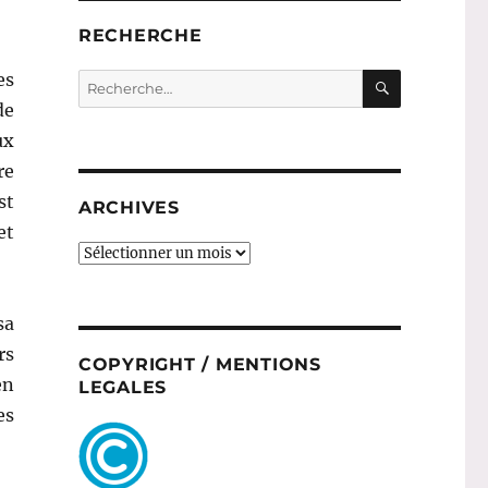
RECHERCHE
RECHERC
es
Recherche
pour :
de
ux
re
st
ARCHIVES
et
ARCHIVES
sa
rs
COPYRIGHT / MENTIONS
en
LEGALES
es