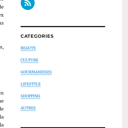
de
ex
ns
CATEGORIES
s,
BEAUTE
CULTURE
GOURMANDISES
LIFESTYLE
en
SHOPPING
me
AUTRES
de
la
la