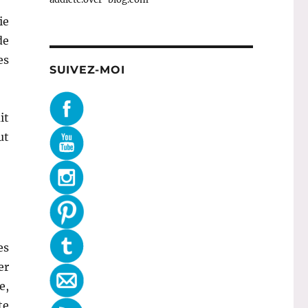
ie
de
es
SUIVEZ-MOI
it
ut
es
er
e,
te