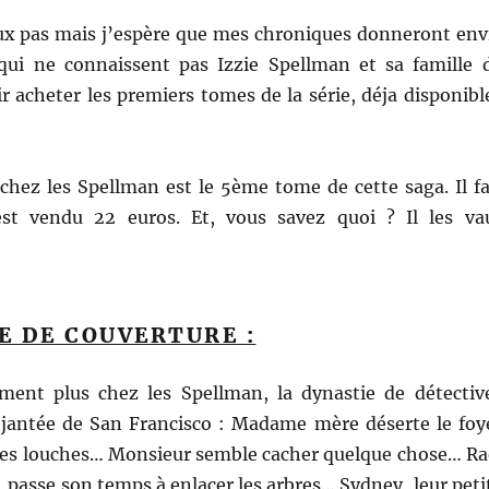
eux pas mais j’espère que mes chroniques donneront env
ui ne connaissent pas Izzie Spellman et sa famille 
r acheter les premiers tomes de la série, déja disponibl
chez les Spellman est le 5ème tome de cette saga. Il fa
st vendu 22 euros. Et, vous savez quoi ? Il les va
E DE COUVERTURE :
ment plus chez les Spellman, la dynastie de détectiv
déjantée de San Francisco : Madame mère déserte le foy
tes louches… Monsieur semble cacher quelque chose… Ra
e, passe son temps à enlacer les arbres… Sydney, leur peti