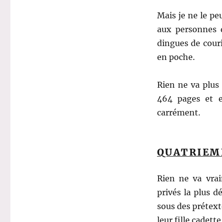
Mais je ne le p
aux personnes q
dingues de couri
en poche.
Rien ne va plus 
464 pages et e
carrément.
QUATRIEM
Rien ne va vrai
privés la plus 
sous des prétex
leur fille cadett