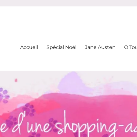
-addicte
Accueil
Spécial Noël
Jane Austen
Ô To