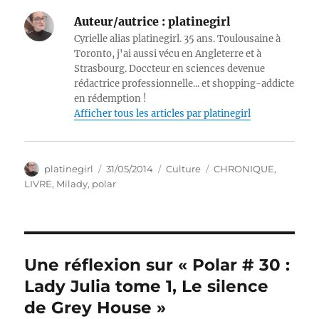
Auteur/autrice :
platinegirl
Cyrielle alias platinegirl. 35 ans. Toulousaine à
Toronto, j'ai aussi vécu en Angleterre et à
Strasbourg. Doccteur en sciences devenue
rédactrice professionnelle... et shopping-addicte
en rédemption !
Afficher tous les articles par platinegirl
Auteur
Publié
Catégories
Étiquettes
platinegirl
31/05/2014
Culture
CHRONIQUE
,
le
LIVRE
,
Milady
,
polar
Une réflexion sur « Polar # 30 :
Lady Julia tome 1, Le silence
de Grey House »