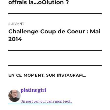
précédente :
offrais la…oOlution ?
l’article
SUIVANT
Challenge Coup de Coeur : Mai
Publication
suivante :
2014
EN CE MOMENT, SUR INSTAGRAM…
platinegirl
Un post par jour dans mon feed...