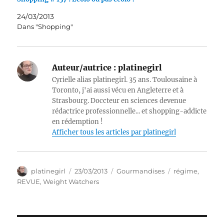
24/03/2013
Dans "Shopping"
Auteur/autrice :
platinegirl
Cyrielle alias platinegirl. 35 ans. Toulousaine à
Toronto, j'ai aussi vécu en Angleterre et à
Strasbourg. Doccteur en sciences devenue
rédactrice professionnelle... et shopping-addicte
en rédemption !
Afficher tous les articles par platinegirl
Auteur
Publié
Catégories
Étiquettes
platinegirl
23/03/2013
Gourmandises
régime
,
le
REVUE
,
Weight Watchers