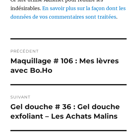
indésirables.
En savoir plus sur la façon dont les
données de vos commentaires sont traitées
.
Navigation
PRÉCÉDENT
de
Maquillage # 106 : Mes lèvres
Publication
précédente :
avec Bo.Ho
l’article
SUIVANT
Gel douche # 36 : Gel douche
Publication
suivante :
exfoliant – Les Achats Malins