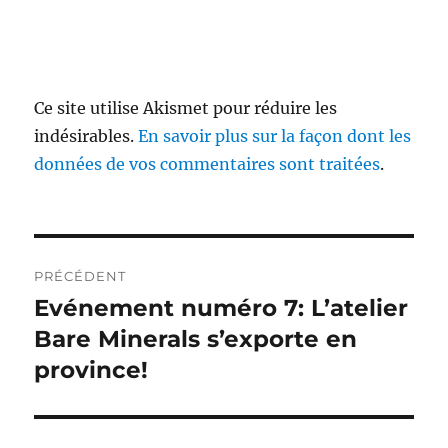
Ce site utilise Akismet pour réduire les
indésirables.
En savoir plus sur la façon dont les
données de vos commentaires sont traitées
.
Navigation
PRÉCÉDENT
de
Evénement numéro 7: L’atelier
Publication
précédente :
Bare Minerals s’exporte en
l’article
province!