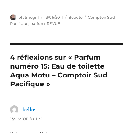
Auteur
Publié
Catégories
Étiquettes
platinegirl
13/06/2011
Beauté
Comptoir Sud
le
Pacifique
,
parfum
,
REVUE
4 réflexions sur « Parfum
numéro 15: Eau de toilette
Aqua Motu – Comptoir Sud
Pacifique »
belbe
dit :
13/06/2011 à 01:22