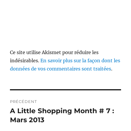
Ce site utilise Akismet pour réduire les
indésirables.
En savoir plus sur la façon dont les
données de vos commentaires sont traitées
.
Navigation
PRÉCÉDENT
de
A Little Shopping Month # 7 :
Publication
précédente :
Mars 2013
l’article