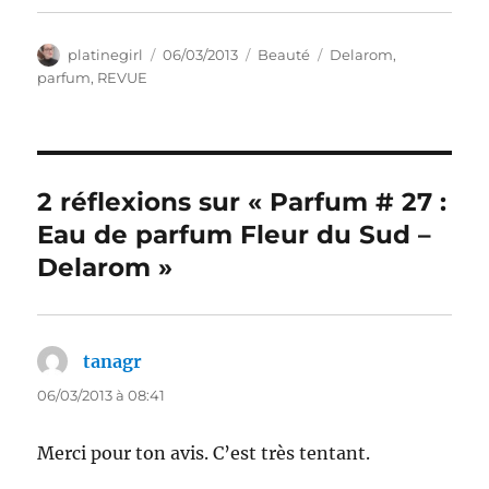
Auteur
Publié
Catégories
Étiquettes
platinegirl
06/03/2013
Beauté
Delarom
,
le
parfum
,
REVUE
2 réflexions sur « Parfum # 27 :
Eau de parfum Fleur du Sud –
Delarom »
tanagr
dit :
06/03/2013 à 08:41
Merci pour ton avis. C’est très tentant.