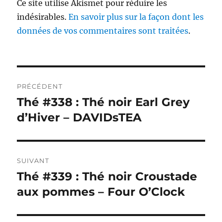
Ce site utilise Akismet pour réduire les
indésirables.
En savoir plus sur la façon dont les
données de vos commentaires sont traitées
.
Navigation
PRÉCÉDENT
de
Thé #338 : Thé noir Earl Grey
Publication
précédente :
d’Hiver – DAVIDsTEA
l’article
SUIVANT
Thé #339 : Thé noir Croustade
Publication
suivante :
aux pommes – Four O’Clock