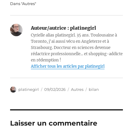
Dans "Autres"
Auteur/autrice :
platinegirl
Cyrielle alias platinegirl. 35 ans. Toulousaine à
Toronto, j'ai aussi vécu en Angleterre et à
Strasbourg. Doccteur en sciences devenue
rédactrice professionnelle... et shopping-addicte
en rédemption !
Afficher tous les articles par platinegirl
Auteur
Publié
Catégories
Étiquettes
platinegirl
09/02/2026
Autres
bilan
le
Laisser un commentaire