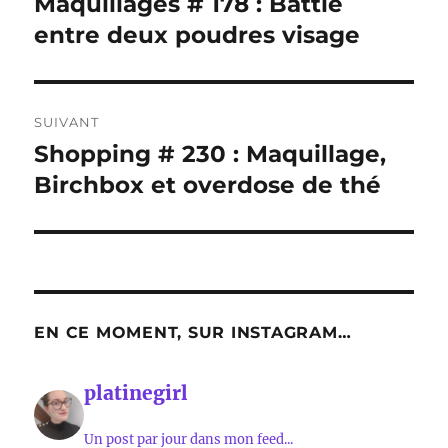
Maquillages # 178 : Battle
Publication
précédente :
entre deux poudres visage
l’article
SUIVANT
Shopping # 230 : Maquillage,
Publication
suivante :
Birchbox et overdose de thé
EN CE MOMENT, SUR INSTAGRAM…
platinegirl
Un post par jour dans mon feed...