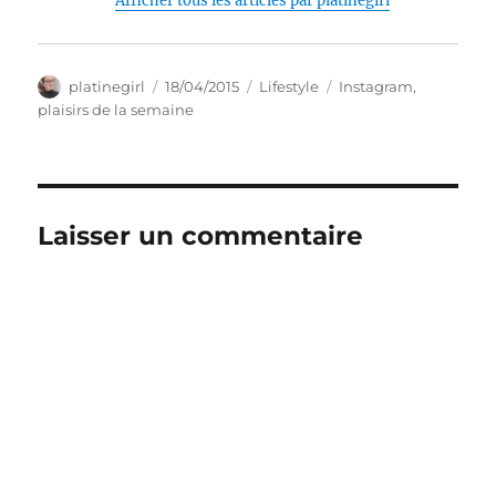
Afficher tous les articles par platinegirl
Auteur
Publié
Catégories
Étiquettes
platinegirl
18/04/2015
Lifestyle
Instagram
,
le
plaisirs de la semaine
Laisser un commentaire