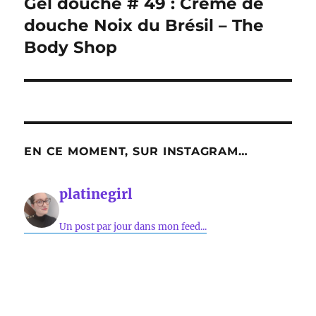
Gel douche # 49 : Crème de
Publication
suivante :
douche Noix du Brésil – The
Body Shop
EN CE MOMENT, SUR INSTAGRAM…
platinegirl
Un post par jour dans mon feed...