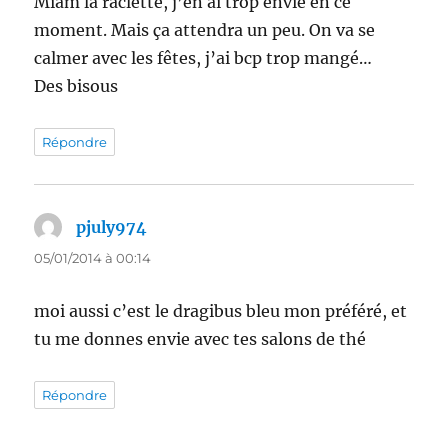
Miam la raclette, j’en ai trop envie en ce
moment. Mais ça attendra un peu. On va se
calmer avec les fêtes, j’ai bcp trop mangé…
Des bisous
Répondre
pjuly974
dit :
05/01/2014 à 00:14
moi aussi c’est le dragibus bleu mon préféré, et
tu me donnes envie avec tes salons de thé
Répondre