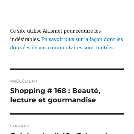
Ce site utilise Akismet pour réduire les
indésirables.
En savoir plus sur la façon dont les
données de vos commentaires sont traitées
.
Navigation
PRÉCÉDENT
de
Shopping # 168 : Beauté,
Publication
précédente :
lecture et gourmandise
l’article
SUIVANT