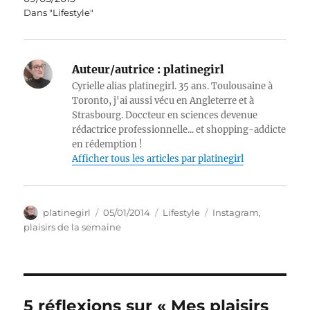
Dans "Lifestyle"
Auteur/autrice :
platinegirl
Cyrielle alias platinegirl. 35 ans. Toulousaine à
Toronto, j'ai aussi vécu en Angleterre et à
Strasbourg. Doccteur en sciences devenue
rédactrice professionnelle... et shopping-addicte
en rédemption !
Afficher tous les articles par platinegirl
Auteur
Publié
Catégories
Étiquettes
platinegirl
05/01/2014
Lifestyle
Instagram
,
le
plaisirs de la semaine
5 réflexions sur « Mes plaisirs