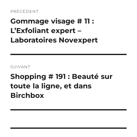
Navigation
PRÉCÉDENT
de
Gommage visage # 11 :
Publication
précédente :
L’Exfoliant expert –
l’article
Laboratoires Novexpert
SUIVANT
Shopping # 191 : Beauté sur
Publication
suivante :
toute la ligne, et dans
Birchbox