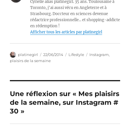
Cyrielle alias platinegirl. 35 ans. Toulousaine à
Toronto, j'ai aussi vécu en Angleterre et à
Strasbourg. Doccteur en sciences devenue
rédactrice professionnelle... et shopping-addicte
en rédemption !
Afficher tous les articles par platinegirl
Auteur
Publié
Catégories
Étiquettes
platinegirl
22/06/2014
Lifestyle
Instagram
,
le
plaisirs de la semaine
Une réflexion sur « Mes plaisirs
de la semaine, sur Instagram #
30 »