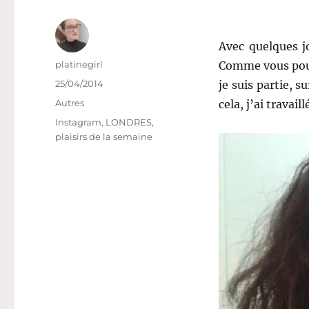
Avec quelques jo
Auteur
platinegirl
Comme vous pouve
Publié
25/04/2014
je suis partie, 
le
Catégories
Autres
cela, j’ai travai
Étiquettes
Instagram
,
LONDRES
,
plaisirs de la semaine