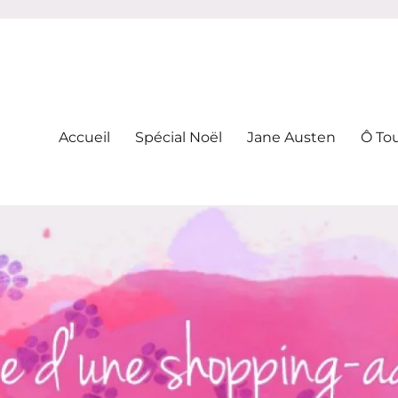
-addicte
Accueil
Spécial Noël
Jane Austen
Ô To