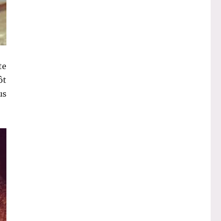
te
ôt
us