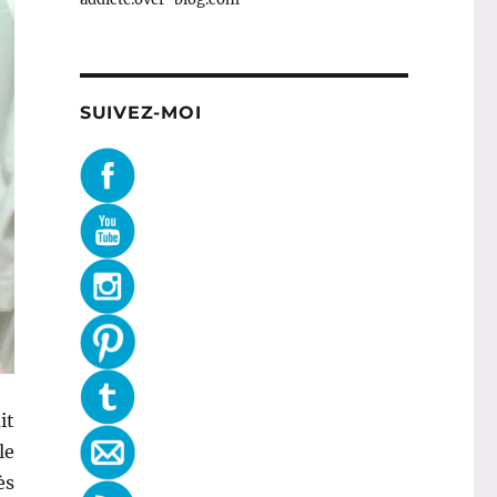
SUIVEZ-MOI
it
le
ès