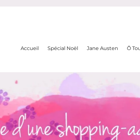
-addicte
Accueil
Spécial Noël
Jane Austen
Ô To