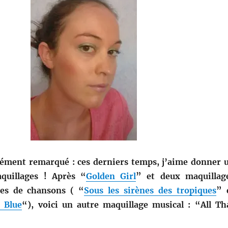
cément remarqué : ces derniers temps, j’aime donner 
uillages ! Après “
Golden Girl
” et deux maquillag
res de chansons ( “
Sous les sirènes des tropiques
” 
 Blue
“), voici un autre maquillage musical : “All Th