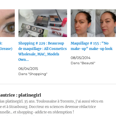
8:
Shopping # 229 : Beaucoup
Maquillage # 155 : “No
Grease)
de maquillage : All Cosmetics
make-up” make-up look
Wholesale, MAC, Models
08/05/2014
Own…
Dans "Beauté"
06/04/2015
Dans "Shopping"
autrice :
platinegirl
lias platinegirl. 35 ans. Toulousaine à Toronto, j'ai aussi vécu en
e et à Strasbourg. Doccteur en sciences devenue rédactrice
nnelle... et shopping-addicte en rédemption !