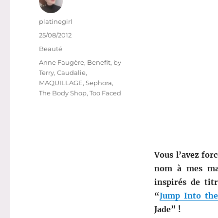
Auteur
platinegirl
Publié
25/08/2012
le
Catégories
Beauté
Étiquettes
Anne Faugère
,
Benefit
,
by
Terry
,
Caudalie
,
MAQUILLAGE
,
Sephora
,
The Body Shop
,
Too Faced
Vous l’avez for
nom à mes maq
inspirés de tit
“
Jump Into the
Jade” !