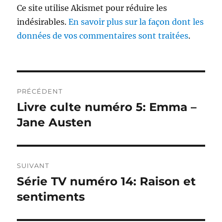
Ce site utilise Akismet pour réduire les
indésirables.
En savoir plus sur la façon dont les
données de vos commentaires sont traitées
.
Navigation
PRÉCÉDENT
de
Livre culte numéro 5: Emma –
Publication
précédente :
Jane Austen
l’article
SUIVANT
Série TV numéro 14: Raison et
Publication
suivante :
sentiments