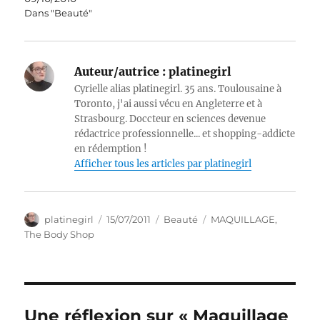
Dans "Beauté"
Auteur/autrice :
platinegirl
Cyrielle alias platinegirl. 35 ans. Toulousaine à
Toronto, j'ai aussi vécu en Angleterre et à
Strasbourg. Doccteur en sciences devenue
rédactrice professionnelle... et shopping-addicte
en rédemption !
Afficher tous les articles par platinegirl
Auteur
Publié
Catégories
Étiquettes
platinegirl
15/07/2011
Beauté
MAQUILLAGE
,
le
The Body Shop
Une réflexion sur « Maquillage