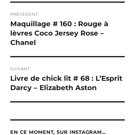
Navigation
PRÉCÉDENT
de
Maquillage # 160 : Rouge à
Publication
précédente :
lèvres Coco Jersey Rose –
l’article
Chanel
SUIVANT
Livre de chick lit # 68 : L’Esprit
Publication
suivante :
Darcy – Elizabeth Aston
EN CE MOMENT, SUR INSTAGRAM…