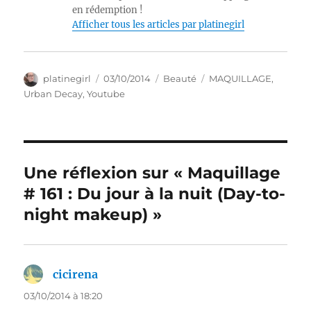
en rédemption !
Afficher tous les articles par platinegirl
Auteur
Publié
Catégories
Étiquettes
platinegirl
03/10/2014
Beauté
MAQUILLAGE
,
le
Urban Decay
,
Youtube
Une réflexion sur « Maquillage
# 161 : Du jour à la nuit (Day-to-
night makeup) »
cicirena
dit :
03/10/2014 à 18:20