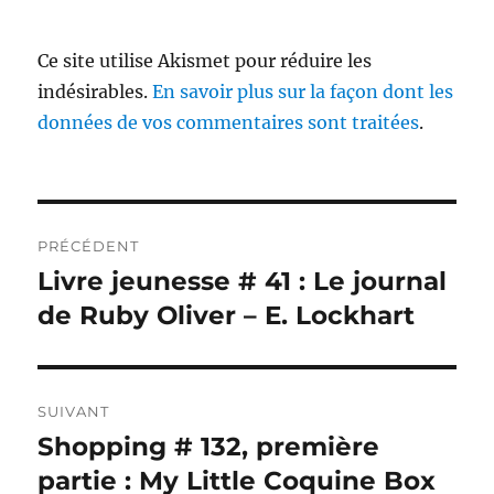
Ce site utilise Akismet pour réduire les
indésirables.
En savoir plus sur la façon dont les
données de vos commentaires sont traitées
.
Navigation
PRÉCÉDENT
de
Livre jeunesse # 41 : Le journal
Publication
précédente :
de Ruby Oliver – E. Lockhart
l’article
SUIVANT
Shopping # 132, première
Publication
suivante :
partie : My Little Coquine Box