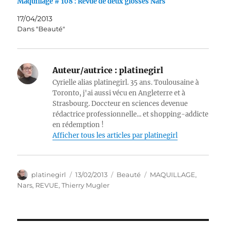
Maquillage # 108 : Revue de deux glosses Nars
17/04/2013
Dans "Beauté"
Auteur/autrice :
platinegirl
Cyrielle alias platinegirl. 35 ans. Toulousaine à
Toronto, j'ai aussi vécu en Angleterre et à
Strasbourg. Doccteur en sciences devenue
rédactrice professionnelle... et shopping-addicte
en rédemption !
Afficher tous les articles par platinegirl
Auteur
Publié
Catégories
Étiquettes
platinegirl
13/02/2013
Beauté
MAQUILLAGE
,
le
Nars
,
REVUE
,
Thierry Mugler