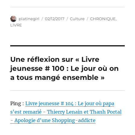
Auteur
Publié
Catégories
Étiquettes
platinegirl
02/12/2017
Culture
CHRONIQUE
,
le
LIVRE
Une réflexion sur « Livre
jeunesse # 100 : Le jour où on
a tous mangé ensemble »
Ping :
Livre jeunesse # 104 : Le jour où papa
s'est remarié - Thierry Lenain et Thanh Portal
- Apologie d'une Shopping-addicte