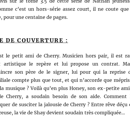
vis sur le tome 3.5 de cette série de Nathan
jeuness
omme c’est un hors-série assez court, il ne coute que
ie, pour une centaine de pages.
E DE COUVERTURE :
t le petit ami de Cherry. Musicien hors pair, il est ra
 artistique le repère et lui propose un contrat. Ma
cre son père de le signer, lui pour qui la reprise 
iliale compte plus que tout, et qui n’accorde que mépris
 la musique ? Voilà qu’en plus Honey, son ex-petite ami
e Cherry, a soudain besoin de son aide. Comment 
squer de susciter la jalousie de Cherry ? Entre rêve déçu 
euse, la vie de Shay devient soudain très compliquée…