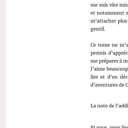
me suis vite mis
et notamment sa
m’attacher plus
gentil.
Ce tome ne m’a 
permis d’appréc
me préparer à ma
J’aime beaucoup 
lire et d’en d
d’aventures de C
La note de l’add
Et vous, vous li