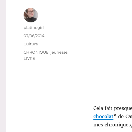
Auteur
platinegirl
Publié
07/06/2014
le
Catégories
Culture
Étiquettes
CHRONIQUE
,
jeunesse
,
LIVRE
Cela fait presqu
chocolat
” de Ca
mes chroniques, 