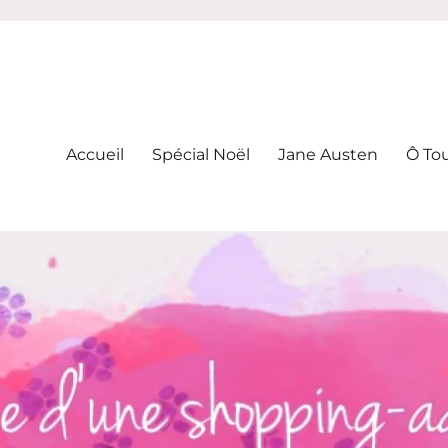
-addicte
Accueil
Spécial Noël
Jane Austen
Ô To