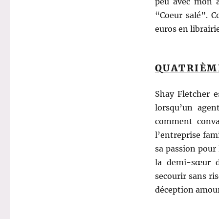
peu avec mon a
“Coeur salé”. C
euros en librair
QUATRIÈM
Shay Fletcher es
lorsqu’un agent
comment convain
l’entreprise fam
sa passion pour
la demi-sœur d
secourir sans ri
déception amour