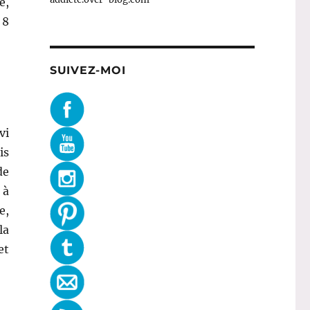
e,
 8
SUIVEZ-MOI
vi
is
de
 à
e,
la
et