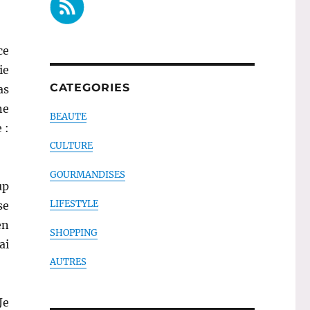
ce
ie
CATEGORIES
as
ne
BEAUTE
 :
CULTURE
GOURMANDISES
up
LIFESTYLE
se
en
SHOPPING
ai
AUTRES
Je