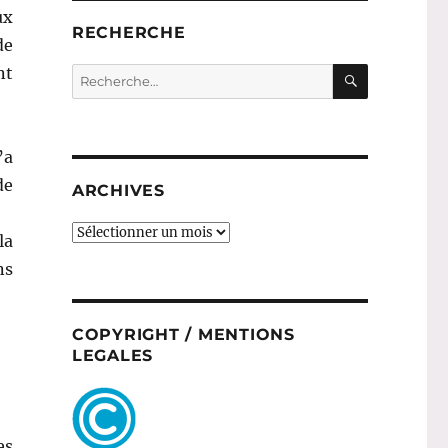
ux
RECHERCHE
de
RECHERC
nt
Recherche
pour :
’a
de
ARCHIVES
ARCHIVES
la
ns
COPYRIGHT / MENTIONS
LEGALES
es