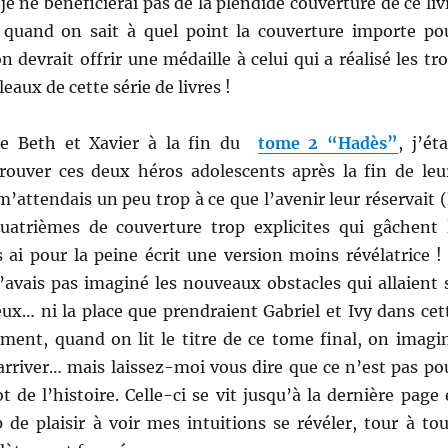
je ne bénéficierai pas de la plendide couverture de ce liv
quand on sait à quel point la couverture importe po
n devrait offrir une médaille à celui qui a réalisé les tro
aux de cette série de livres !
de Beth et Xavier à la fin du
tome 2 “Hadès”
, j’éta
rouver ces deux héros adolescents après la fin de leu
m’attendais un peu trop à ce que l’avenir leur réservait (
atrièmes de couverture trop explicites qui gâchent 
 ai pour la peine écrit une version moins révélatrice ! 
’avais pas imaginé les nouveaux obstacles qui allaient 
ux… ni la place que prendraient Gabriel et Ivy dans cet
mment, quand on lit le titre de ce tome final, on imagi
 arriver… mais laissez-moi vous dire que ce n’est pas po
t de l’histoire. Celle-ci se vit jusqu’à la dernière page 
 de plaisir à voir mes intuitions se révéler, tour à tou