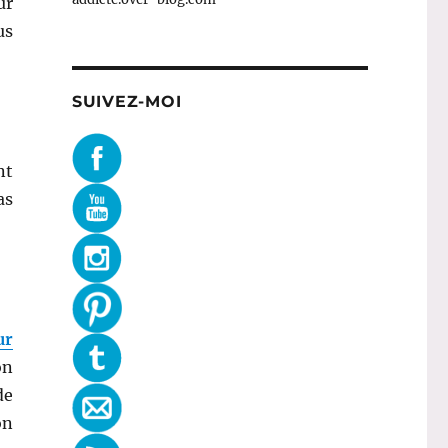
ur
us
SUIVEZ-MOI
nt
as
ur
on
de
on