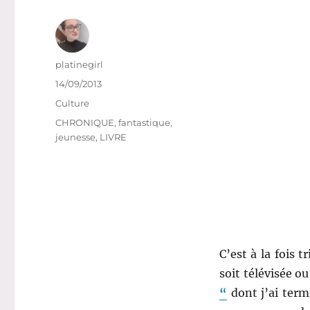
Auteur
platinegirl
Publié
14/09/2013
le
Catégories
Culture
Étiquettes
CHRONIQUE
,
fantastique
,
jeunesse
,
LIVRE
C’est à la fois t
soit télévisée ou
“
dont j’ai term