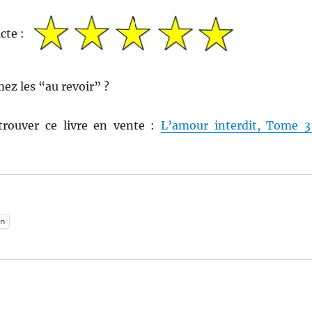
icte :
mez les “au revoir” ?
trouver ce livre en vente :
L’amour interdit, Tome 3
:
n