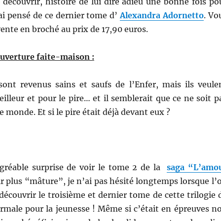
découvrir, histoire de lui dire adieu une
bonne fois po
’ai pensé de ce dernier tome d’
Alexandra Adornetto
. Vo
vente en broché au prix de 17,90 euros.
uverture faite-maison :
sont revenus sains et saufs de l’Enfer, mais ils veule
eilleur et pour le pire… et il semblerait que ce ne soit p
e monde. Et si le pire était déjà devant eux ?
gréable surprise de voir le tome 2 de la
saga “L’amo
r plus “mâture”, je n’ai pas hésité longtemps lorsque l’
écouvrir le troisième et dernier tome de cette trilogie 
male pour la jeunesse ! Même si c’était en épreuves n