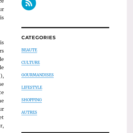
re
ur
is
CATEGORIES
is
BEAUTE
rs
le
CULTURE
le
GOURMANDISES
),
se
LIFESTYLE
te
SHOPPING
ne
ur
AUTRES
et
r,