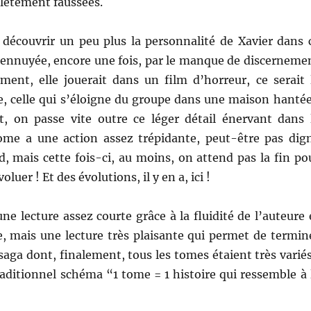
ètement faussées.
e découvrir un peu plus la personnalité de Xavier dans 
 ennuyée, encore une fois, par le manque de discerneme
ment, elle jouerait dans un film d’horreur, ce serait 
e, celle qui s’éloigne du groupe dans une maison hantée
, on passe vite outre ce léger détail énervant dans 
me a une action assez trépidante, peut-être pas dig
, mais cette fois-ci, au moins, on attend pas la fin po
oluer ! Et des évolutions, il y en a, ici !
une lecture assez courte grâce à la fluidité de l’auteure 
e, mais une lecture très plaisante qui permet de termin
saga dont, finalement, tous les tomes étaient très variés
raditionnel schéma “1 tome = 1 histoire qui ressemble à 