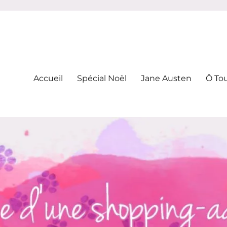
-addicte
Accueil
Spécial Noël
Jane Austen
Ô To