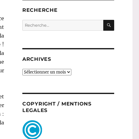
RECHERCHE
ce
RECHERC
Recherche
nt
pour :
la
 !
la
ARCHIVES
ne
ur
ARCHIVES
et
COPYRIGHT / MENTIONS
er
LEGALES
 :
la