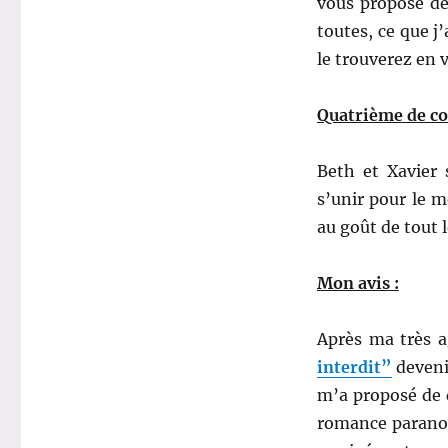
vous propose de 
toutes, ce que j
le trouverez en 
Quatrième de co
Beth et Xavier 
s’unir pour le m
au goût de tout l
Mon avis :
Après ma très a
interdit”
deveni
m’a proposé de d
romance paranor