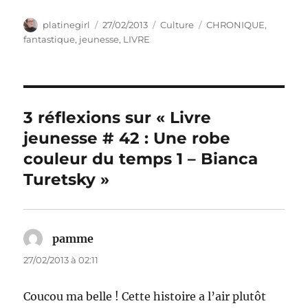
Auteur
Publié
Catégories
Étiquettes
platinegirl
27/02/2013
Culture
CHRONIQUE
,
le
fantastique
,
jeunesse
,
LIVRE
3 réflexions sur « Livre
jeunesse # 42 : Une robe
couleur du temps 1 – Bianca
Turetsky »
pamme
dit :
27/02/2013 à 02:11
Coucou ma belle ! Cette histoire a l’air plutôt