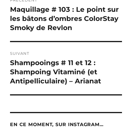
PRÉCÉDENT
de
Maquillage # 103 : Le point sur
Publication
précédente :
les bâtons d’ombres ColorStay
l’article
Smoky de Revlon
SUIVANT
Shampooings # 11 et 12 :
Publication
suivante :
Shampoing Vitaminé (et
Antipelliculaire) – Arianat
EN CE MOMENT, SUR INSTAGRAM…