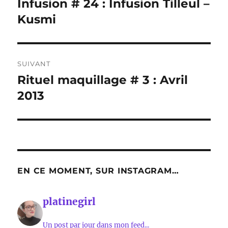
Infusion # 24 : Infusion Tilleul –
Publication
précédente :
Kusmi
l’article
SUIVANT
Rituel maquillage # 3 : Avril
Publication
suivante :
2013
EN CE MOMENT, SUR INSTAGRAM…
platinegirl
Un post par jour dans mon feed...