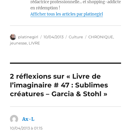
rédactrice professionnelle... et shopping-addicte
en rédemption !
Afficher tous les articles par platinegirl
Auteur
Publié
Catégories
Étiquettes
platinegirl
10/04/2013
Culture
CHRONIQUE
,
le
jeunesse
,
LIVRE
2 réflexions sur « Livre de
l’imaginaire # 47 : Sublimes
créatures – Garcia & Stohl »
Ax-L
dit :
10/04/2013 à 01:15