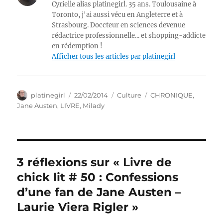
Cyrielle alias platinegirl. 35 ans. Toulousaine à
Toronto, j'ai aussi vécu en Angleterre et à
Strasbourg. Doccteur en sciences devenue
rédactrice professionnelle... et shopping-addicte
en rédemption !
Afficher tous les articles par platinegirl
Auteur
Publié
Catégories
Étiquettes
platinegirl
22/02/2014
Culture
CHRONIQUE
,
le
Jane Austen
,
LIVRE
,
Milady
3 réflexions sur « Livre de
chick lit # 50 : Confessions
d’une fan de Jane Austen –
Laurie Viera Rigler »