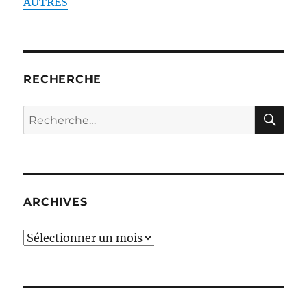
AUTRES
RECHERCHE
RE
Recherche
pour :
ARCHIVES
ARCHIVES