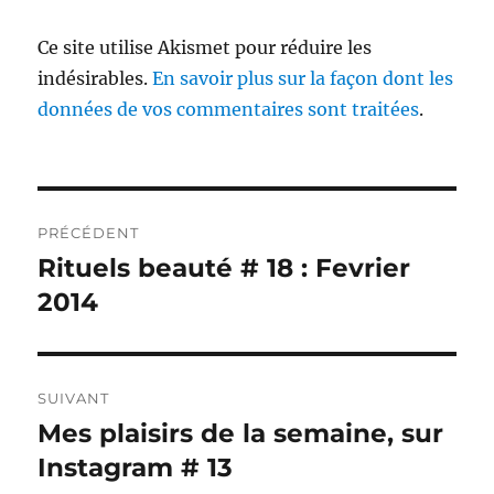
Ce site utilise Akismet pour réduire les
indésirables.
En savoir plus sur la façon dont les
données de vos commentaires sont traitées
.
Navigation
PRÉCÉDENT
de
Rituels beauté # 18 : Fevrier
Publication
précédente :
2014
l’article
SUIVANT
Mes plaisirs de la semaine, sur
Publication
suivante :
Instagram # 13