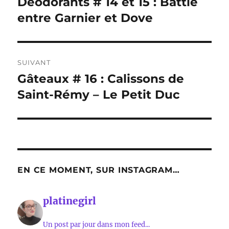
Déodorants # 14 et 15 : Battle
Publication
précédente :
entre Garnier et Dove
l’article
SUIVANT
Gâteaux # 16 : Calissons de
Publication
suivante :
Saint-Rémy – Le Petit Duc
EN CE MOMENT, SUR INSTAGRAM…
platinegirl
Un post par jour dans mon feed...