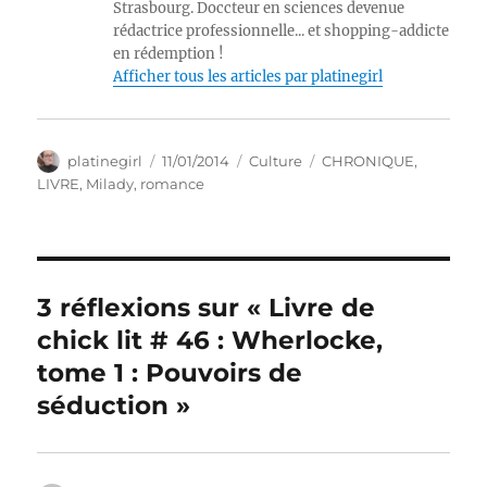
Strasbourg. Doccteur en sciences devenue
rédactrice professionnelle... et shopping-addicte
en rédemption !
Afficher tous les articles par platinegirl
Auteur
Publié
Catégories
Étiquettes
platinegirl
11/01/2014
Culture
CHRONIQUE
,
le
LIVRE
,
Milady
,
romance
3 réflexions sur « Livre de
chick lit # 46 : Wherlocke,
tome 1 : Pouvoirs de
séduction »