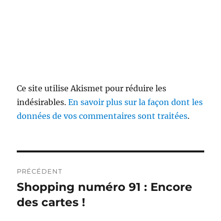
Ce site utilise Akismet pour réduire les
indésirables.
En savoir plus sur la façon dont les
données de vos commentaires sont traitées
.
Navigation
PRÉCÉDENT
de
Shopping numéro 91 : Encore
Publication
précédente :
des cartes !
l’article