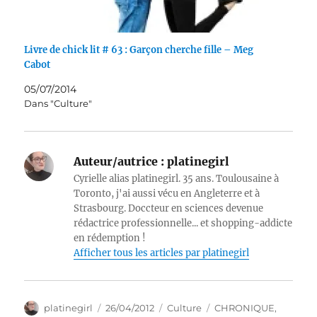
Livre de chick lit # 63 : Garçon cherche fille – Meg
Cabot
05/07/2014
Dans "Culture"
Auteur/autrice :
platinegirl
Cyrielle alias platinegirl. 35 ans. Toulousaine à
Toronto, j'ai aussi vécu en Angleterre et à
Strasbourg. Doccteur en sciences devenue
rédactrice professionnelle... et shopping-addicte
en rédemption !
Afficher tous les articles par platinegirl
Auteur
Publié
Catégories
Étiquettes
platinegirl
26/04/2012
Culture
CHRONIQUE
,