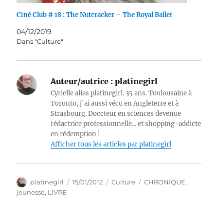
Ciné Club # 18 : The Nutcracker – The Royal Ballet
04/12/2019
Dans "Culture"
Auteur/autrice :
platinegirl
Cyrielle alias platinegirl. 35 ans. Toulousaine à
Toronto, j'ai aussi vécu en Angleterre et à
Strasbourg. Doccteur en sciences devenue
rédactrice professionnelle... et shopping-addicte
en rédemption !
Afficher tous les articles par platinegirl
Auteur
Publié
Catégories
Étiquettes
platinegirl
15/01/2012
Culture
CHRONIQUE
,
le
jeunesse
,
LIVRE