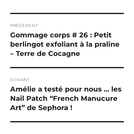
Navigation
PRÉCÉDENT
de
Gommage corps # 26 : Petit
Publication
précédente :
berlingot exfoliant à la praline
l’article
– Terre de Cocagne
SUIVANT
Amélie a testé pour nous … les
Publication
suivante :
Nail Patch “French Manucure
Art” de Sephora !