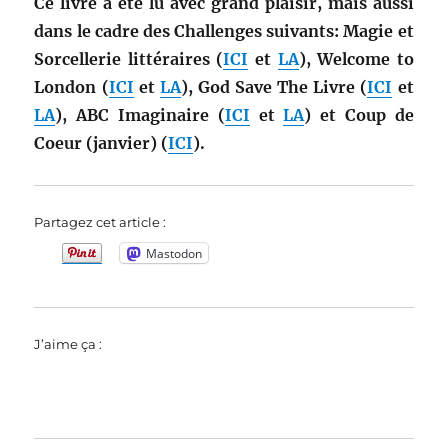
Ce livre a été lu avec grand plaisir, mais aussi
dans le cadre des Challenges suivants: Magie et
Sorcellerie littéraires (
ICI
et
LA
), Welcome to
London (
ICI
et
LA
), God Save The Livre (
ICI
et
LA
), ABC Imaginaire (
ICI
et
LA
) et Coup de
Coeur (janvier) (
ICI
).
Partagez cet article :
Mastodon
J’aime ça :