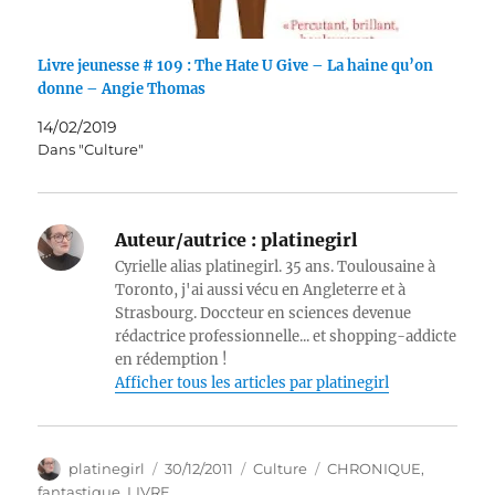
Livre jeunesse # 109 : The Hate U Give – La haine qu’on
donne – Angie Thomas
14/02/2019
Dans "Culture"
Auteur/autrice :
platinegirl
Cyrielle alias platinegirl. 35 ans. Toulousaine à
Toronto, j'ai aussi vécu en Angleterre et à
Strasbourg. Doccteur en sciences devenue
rédactrice professionnelle... et shopping-addicte
en rédemption !
Afficher tous les articles par platinegirl
Auteur
Publié
Catégories
Étiquettes
platinegirl
30/12/2011
Culture
CHRONIQUE
,
le
fantastique
,
LIVRE