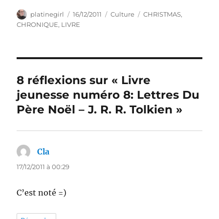
Auteur
Publié
Catégories
Étiquettes
platinegirl
16/12/2011
Culture
CHRISTMAS
,
le
CHRONIQUE
,
LIVRE
8 réflexions sur « Livre
jeunesse numéro 8: Lettres Du
Père Noël – J. R. R. Tolkien »
Cla
dit :
17/12/2011 à 00:29
C’est noté =)