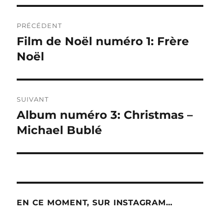
Navigation
PRÉCÉDENT
de
Film de Noël numéro 1: Frère
Publication
précédente :
Noël
l’article
SUIVANT
Album numéro 3: Christmas –
Publication
suivante :
Michael Bublé
EN CE MOMENT, SUR INSTAGRAM…