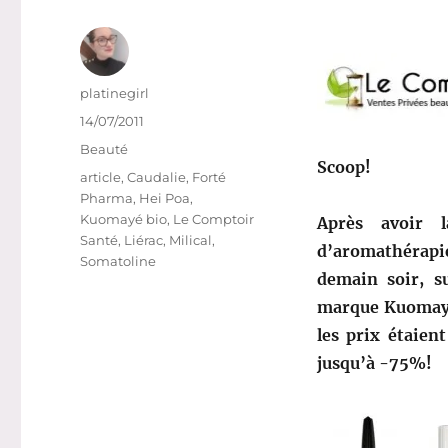
Auteur
platinegirl
Publié
14/07/2011
le
Catégories
Beauté
Scoop!
Étiquettes
article
,
Caudalie
,
Forté
Pharma
,
Hei Poa
,
Kuomayé bio
,
Le Comptoir
Après avoir 
Santé
,
Liérac
,
Milical
,
d’aromathérapie
Somatoline
demain soir, 
marque Kuomayé 
les prix étaient
jusqu’à -75%!