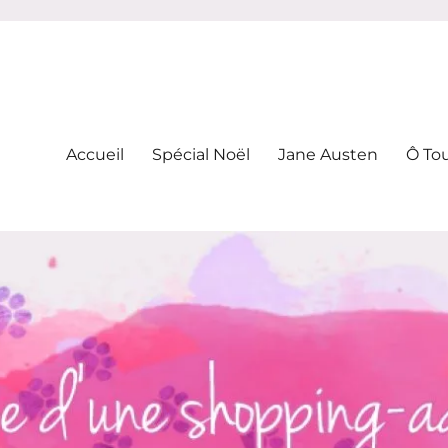
-addicte
Accueil
Spécial Noël
Jane Austen
Ô To