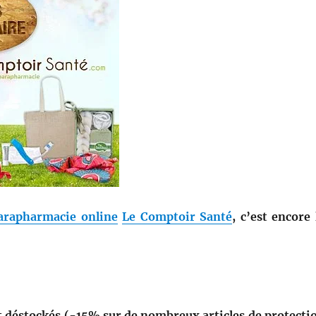
arapharmacie online
Le Comptoir Santé
, c’est encore 
nt déstockés (-15% sur de nombreux articles de protecti