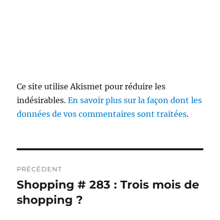
Ce site utilise Akismet pour réduire les
indésirables.
En savoir plus sur la façon dont les
données de vos commentaires sont traitées
.
Navigation
PRÉCÉDENT
de
Shopping # 283 : Trois mois de
Publication
précédente :
shopping ?
l’article