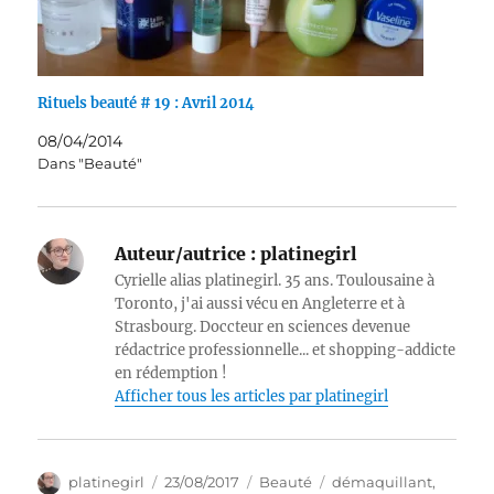
Rituels beauté # 19 : Avril 2014
08/04/2014
Dans "Beauté"
Auteur/autrice :
platinegirl
Cyrielle alias platinegirl. 35 ans. Toulousaine à
Toronto, j'ai aussi vécu en Angleterre et à
Strasbourg. Doccteur en sciences devenue
rédactrice professionnelle... et shopping-addicte
en rédemption !
Afficher tous les articles par platinegirl
Auteur
Publié
Catégories
Étiquettes
platinegirl
23/08/2017
Beauté
démaquillant
,