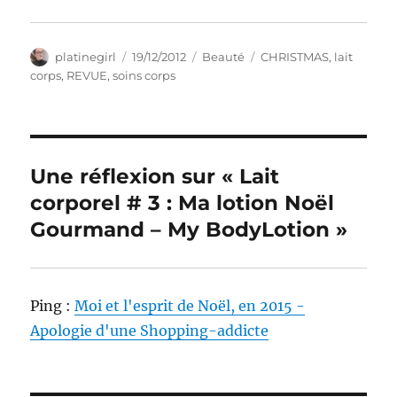
Auteur
Publié
Catégories
Étiquettes
platinegirl
19/12/2012
Beauté
CHRISTMAS
,
lait
le
corps
,
REVUE
,
soins corps
Une réflexion sur « Lait
corporel # 3 : Ma lotion Noël
Gourmand – My BodyLotion »
Ping :
Moi et l'esprit de Noël, en 2015 -
Apologie d'une Shopping-addicte