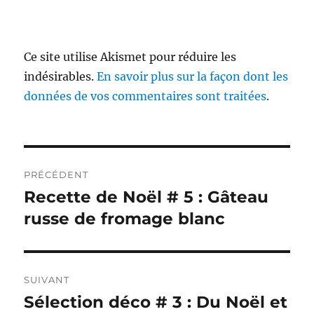
Ce site utilise Akismet pour réduire les
indésirables.
En savoir plus sur la façon dont les
données de vos commentaires sont traitées
.
Navigation
PRÉCÉDENT
de
Recette de Noël # 5 : Gâteau
Publication
précédente :
russe de fromage blanc
l’article
SUIVANT
Sélection déco # 3 : Du Noël et
Publication