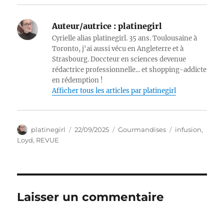
Auteur/autrice :
platinegirl
Cyrielle alias platinegirl. 35 ans. Toulousaine à
Toronto, j'ai aussi vécu en Angleterre et à
Strasbourg. Doccteur en sciences devenue
rédactrice professionnelle... et shopping-addicte
en rédemption !
Afficher tous les articles par platinegirl
Auteur
Publié
Catégories
Étiquettes
platinegirl
22/09/2025
Gourmandises
infusion
,
le
Loyd
,
REVUE
Laisser un commentaire