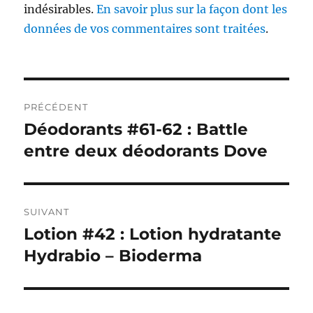
indésirables.
En savoir plus sur la façon dont les
données de vos commentaires sont traitées
.
Navigation
PRÉCÉDENT
de
Déodorants #61-62 : Battle
Publication
précédente :
entre deux déodorants Dove
l’article
SUIVANT
Lotion #42 : Lotion hydratante
Publication
suivante :
Hydrabio – Bioderma