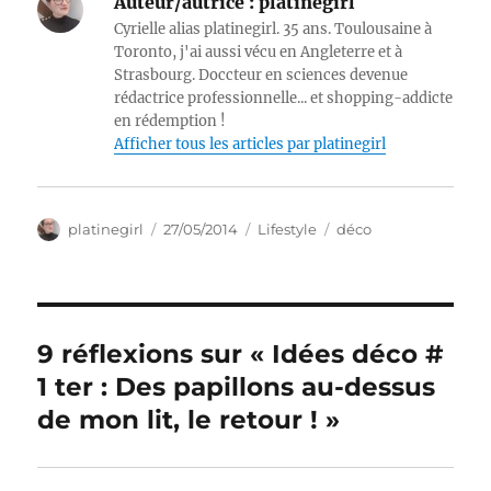
Auteur/autrice :
platinegirl
Cyrielle alias platinegirl. 35 ans. Toulousaine à
Toronto, j'ai aussi vécu en Angleterre et à
Strasbourg. Doccteur en sciences devenue
rédactrice professionnelle... et shopping-addicte
en rédemption !
Afficher tous les articles par platinegirl
Auteur
Publié
Catégories
Étiquettes
platinegirl
27/05/2014
Lifestyle
déco
le
9 réflexions sur « Idées déco #
1 ter : Des papillons au-dessus
de mon lit, le retour ! »