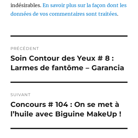
indésirables.
En savoir plus sur la façon dont les
données de vos commentaires sont traitées
.
Navigation
PRÉCÉDENT
de
Soin Contour des Yeux # 8 :
Publication
précédente :
Larmes de fantôme – Garancia
l’article
SUIVANT
Concours # 104 : On se met à
Publication
suivante :
l’huile avec Biguine MakeUp !