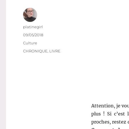
Auteur
platinegirl
Publié
09/05/2018
le
Catégories
Culture
Étiquettes
CHRONIQUE
,
LIVRE
Attention, je vou
plus ! Si c’est
proches, restez 