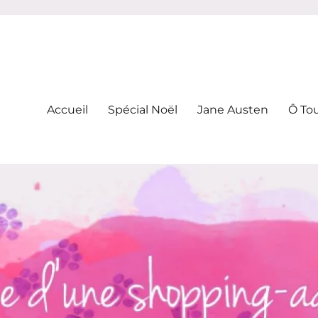
-addicte
Accueil
Spécial Noël
Jane Austen
Ô To