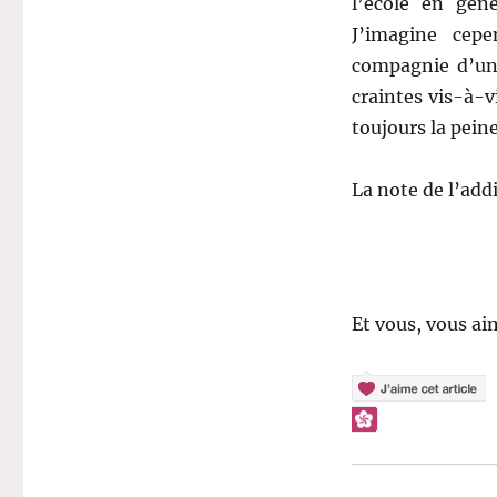
l’école en géné
J’imagine cep
compagnie d’un 
craintes vis-à-v
toujours la pein
La note de l’addi
Et vous, vous aim