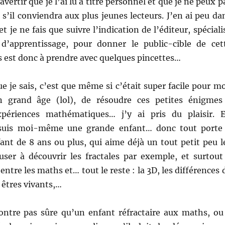
vertir que je l’ai lu à titre personnel et que je ne peux p
, s’il conviendra aux plus jeunes lecteurs. J’en ai peu da
 je ne fais que suivre l’indication de l’éditeur, spéciali
 d’apprentissage, pour donner le public-cible de cet
s est donc à prendre avec quelques pincettes…
ue je sais, c’est que même si c’était super facile pour mo
 grand âge (lol), de résoudre ces petites énigmes
xpériences mathématiques… j’y ai pris du plaisir. E
 suis moi-même une grande enfant… donc tout porte
ant de 8 ans ou plus, qui aime déjà un tout petit peu l
ser à découvrir les fractales par exemple, et surtout
 entre les maths et… tout le reste : la 3D, les différences 
 êtres vivants,…
contre pas sûre qu’un enfant réfractaire aux maths, ou