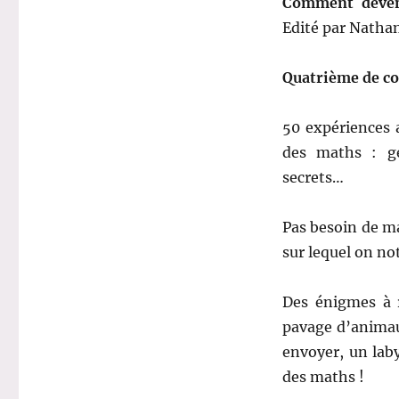
Comment deven
Edité par Nathan
Quatrième de co
50 expériences 
des maths : géo
secrets…
Pas besoin de mat
sur lequel on not
Des énigmes à r
pavage d’animau
envoyer, un laby
des maths !