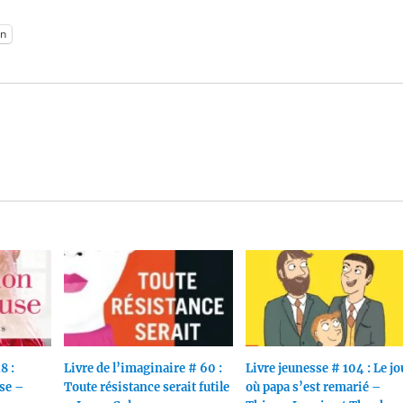
:
n
8 :
Livre de l’imaginaire # 60 :
Livre jeunesse # 104 : Le jo
se –
Toute résistance serait futile
où papa s’est remarié –