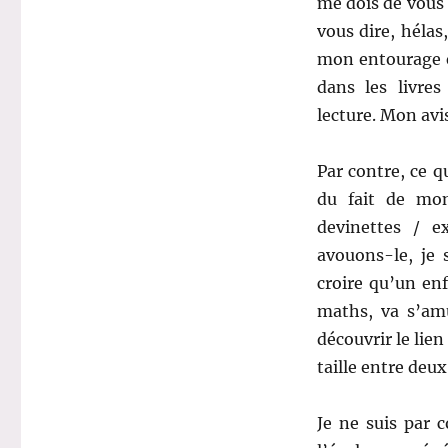
me dois de vous a
vous dire, hélas
mon entourage et
dans les livres
lecture. Mon avi
Par contre, ce q
du fait de mon
devinettes / e
avouons-le, je
croire qu’un enf
maths, va s’amu
découvrir le lien
taille entre deux
Je ne suis par 