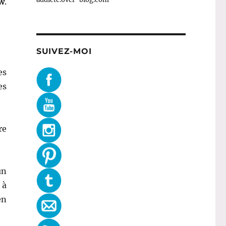
w
.
SUIVEZ-MOI
es
es
re
un
 à
en