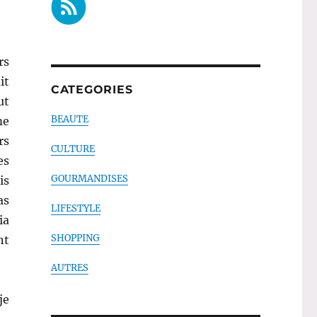
rs
it
CATEGORIES
ut
BEAUTE
me
rs
CULTURE
es
GOURMANDISES
is
as
LIFESTYLE
ia
SHOPPING
nt
AUTRES
je