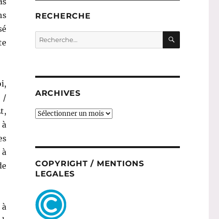
as
ns
RECHERCHE
sé
RECHERC
Recherche
te
pour :
i,
ARCHIVES
 /
t,
ARCHIVES
 à
es
 à
COPYRIGHT / MENTIONS
de
LEGALES
 à