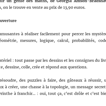
ir un génie des maths, de Georgia Amson-Bradsha
, on le trouve en vente au prix de 13,90 euros.
uverture
amusantes à réaliser facilement pour percer les mystèr
métrie, mesures, logique, calcul, probabilités, cod
ériel : tout passe par les dessins et les consignes du liv
e, dessine, colle, crée et répond aux questions.
ésoudre, des puzzles à faire, des gâteaux à réussir, 
x à créer, une chasse à la topologie, un message secret
rinthe à franchir… : oui, tout ça, c’est drôle et c’est bi