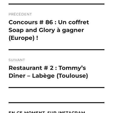
Navigation
PRÉCÉDENT
de
Concours # 86 : Un coffret
Publication
précédente :
Soap and Glory à gagner
l’article
(Europe) !
SUIVANT
Restaurant # 2 : Tommy’s
Publication
suivante :
Diner – Labège (Toulouse)
EN CE MOMENT, SUR INSTAGRAM…