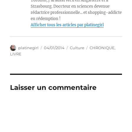
Toronto, j'ai aussi vécu en Angleterre et à
Strasbourg. Doccteur en sciences devenue
rédactrice professionnelle... et shopping-addicte
en rédemption !
Afficher tous les articles par platinegirl
Auteur
Publié
Catégories
Étiquettes
platinegirl
04/01/2014
Culture
CHRONIQUE
,
le
LIVRE
Laisser un commentaire