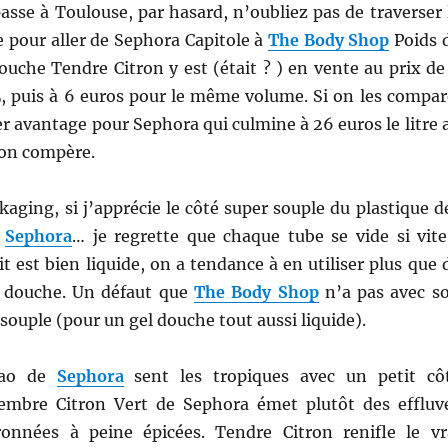
passe à Toulouse, par hasard, n’oubliez pas de traverser 
e pour aller de Sephora Capitole à
The Body Shop
Poids 
 douche Tendre Citron y est (était ? ) en vente au prix de
, puis à 6 euros pour le même volume. Si on les compar
r avantage pour Sephora qui culmine à 26 euros le litre 
son compère.
aging, si j’apprécie le côté super souple du plastique d
s
Sephora
… je regrette que chaque tube se vide si vite
 est bien liquide, on a tendance à en utiliser plus que 
e douche. Un défaut que
The Body Shop
n’a pas avec s
souple (pour un gel douche tout aussi liquide).
açao de
Sephora
sent les tropiques avec un petit cô
embre Citron Vert de Sephora émet plutôt des effluv
ronnées à peine épicées. Tendre Citron renifle le vr