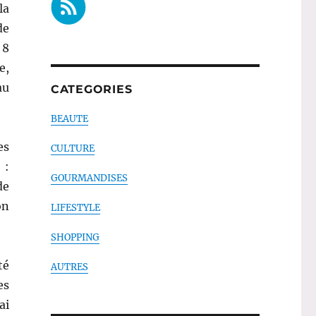
la
de
 8
e,
au
CATEGORIES
BEAUTE
es
CULTURE
 :
GOURMANDISES
de
on
LIFESTYLE
SHOPPING
té
AUTRES
es
ai