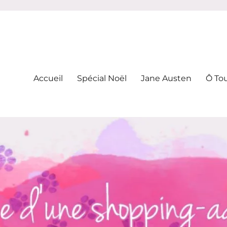
-addicte
Accueil
Spécial Noël
Jane Austen
Ô To