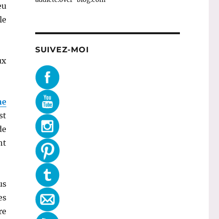
eu
le
SUIVEZ-MOI
ux
he
st
de
nt
us
es
re