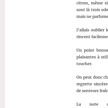
citron, même si
sont là trois od
mais ne parfumen
J’allais oublier
rincent facilemen
Un point bonus
plaisantes à uti
toucher.
On peut donc cho
regrette sincèr
de senteurs fra
La note de