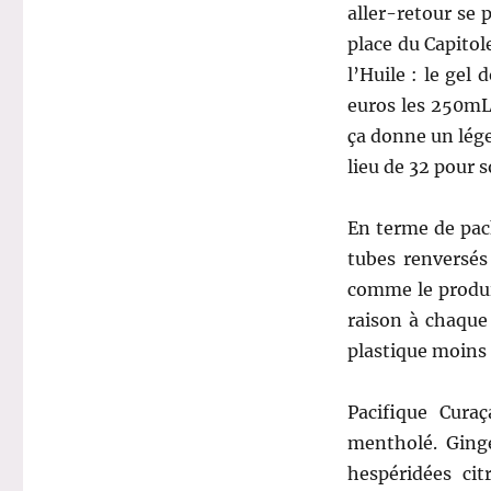
aller-retour se 
place du Capitol
l’Huile : le gel
euros les 250mL
ça donne un lége
lieu de 32 pour 
En terme de pack
tubes renversé
comme le produit
raison à chaqu
plastique moins 
Pacifique Cur
mentholé. Ging
hespéridées cit