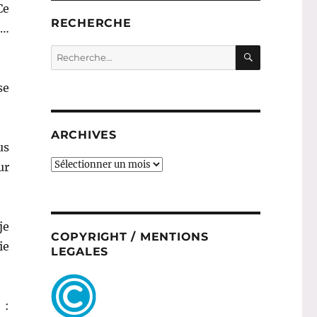
Ce
RECHERCHE
n…
RECHERC
Recherche
pour :
se
ARCHIVES
us
ARCHIVES
ur
je
COPYRIGHT / MENTIONS
ie
LEGALES
: