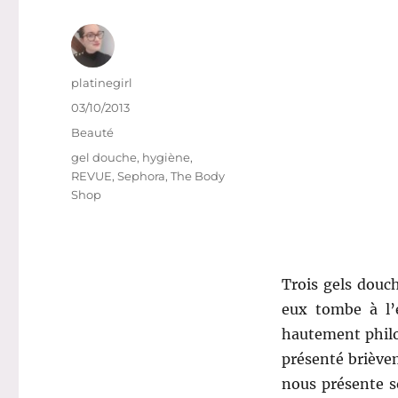
Auteur
platinegirl
Publié
03/10/2013
le
Catégories
Beauté
Étiquettes
gel douche
,
hygiène
,
REVUE
,
Sephora
,
The Body
Shop
Trois gels douch
eux tombe à l’e
hautement philo
présenté briève
nous présente s