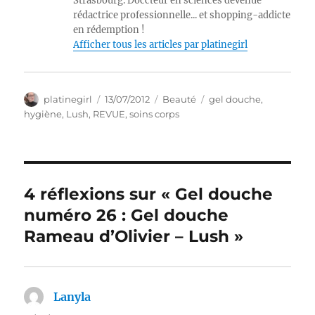
Strasbourg. Doccteur en sciences devenue
rédactrice professionnelle... et shopping-addicte
en rédemption !
Afficher tous les articles par platinegirl
Auteur
Publié
Catégories
Étiquettes
platinegirl
13/07/2012
Beauté
gel douche
,
le
hygiène
,
Lush
,
REVUE
,
soins corps
4 réflexions sur « Gel douche
numéro 26 : Gel douche
Rameau d’Olivier – Lush »
Lanyla
dit :