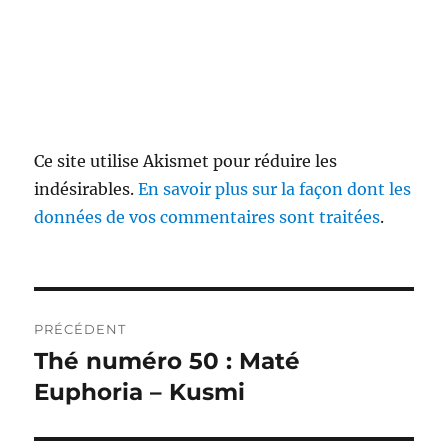
Ce site utilise Akismet pour réduire les
indésirables.
En savoir plus sur la façon dont les
données de vos commentaires sont traitées
.
Navigation
PRÉCÉDENT
de
Thé numéro 50 : Maté
Publication
précédente :
Euphoria – Kusmi
l’article